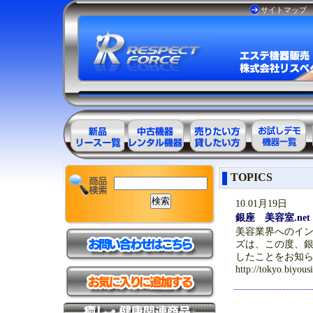
サイトマップ
エステ美容用
エステ美容用
エステ美容用
お試しデモ可
TOPICS
品製品一覧
品アウトレッ
品レンタル可
能機器一覧
ト商品一覧
能商品一覧
10.01月19日
銀座 美容室.n
美容業界へのイ
ズは、この度、銀
したことをお知らせ
http://tokyo.biyousi