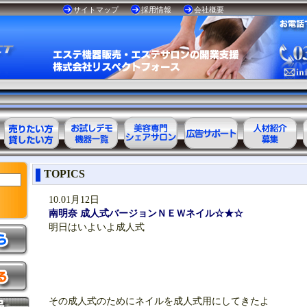
サイトマップ
採用情報
会社概要
エステ美容用
お試しデモ可
美容専門
美容業界の広
美容業界の人
TOPICS
品レンタル可
能機器一覧
シェアサロン
告サポート
材紹介
能商品一覧
10.01月12日
南明奈 成人式バージョンＮＥＷネイル☆★☆
明日はいよいよ成人式
その成人式のためにネイルを成人式用にしてきたよ