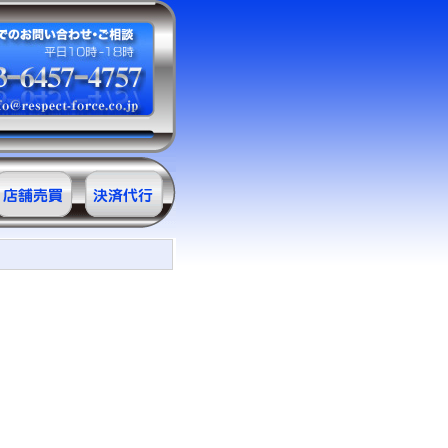
サロン売買情
決済代行
報
ＲＥ・クレジ
ット