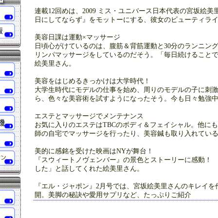
連載12回めは、2009 ミス・ユニバース日本代表の宮坂絵
日にしてならず』をモットーにする、彼女のビューティラ
美容日課は運動×マッサージ
日頃心がけているのは、腹筋＆背筋運動と30分のランニン
リンパマッサージをしているのだそう。「毎日続けること
絵美里さん。
美容をはじめるきっかけは大学時代！
大学生時代にモデルの仕事を始め、周りのモデルの子に刺
ら、色々な美容術を試すようになったそう。今も日々勉強
エステとマッサージでメンテナンス
お気に入りのエステはTBCのボディ＆フェイシャル。他に
師の自宅でマッサージを行ったり、美容鍼も取り入れてい
美的に感銘を受けた映画はNYが舞台！
『スウィートノヴェンバー』の景色とストーリーに感動！
した」と話してくれた絵美里さん。
『エル・ジャポン』2月号では、宮坂絵美里さんのキレイを作
開。美脚の秘訣や愛用サプリなど、たっぷりご紹介