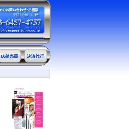
サロン売買情
決済代行
報
ＲＥ・クレジ
ット