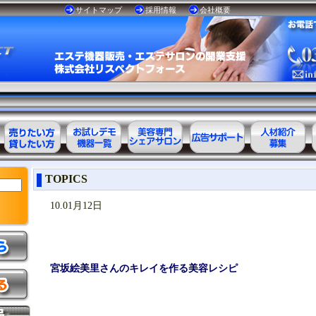
サイトマップ
採用情報
会社概要
エステ美容用
お試しデモ可
美容専門
美容業界の広
美容業界の人
TOPICS
品レンタル可
能機器一覧
シェアサロン
告サポート
材紹介
能商品一覧
10.01月12日
宮坂絵美里さんのキレイを作る美容レシピ