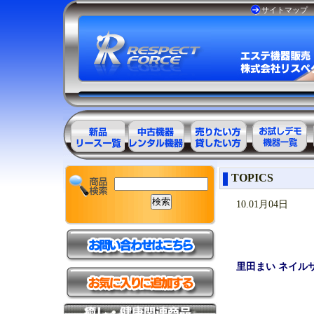
サイトマップ
エステ美容用
エステ美容用
エステ美容用
お試しデモ可
TOPICS
品製品一覧
品アウトレッ
品レンタル可
能機器一覧
ト商品一覧
能商品一覧
10.01月04日
里田まい ネイル