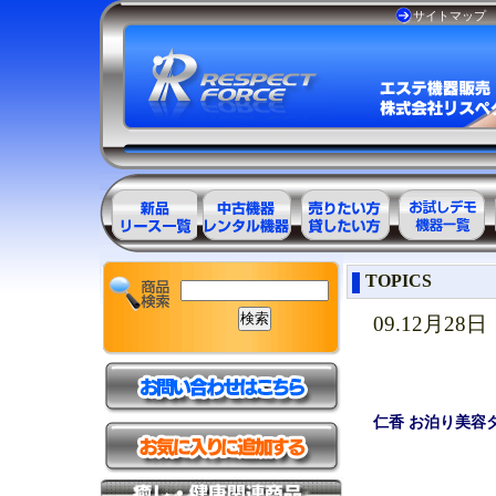
サイトマップ
エステ美容用
エステ美容用
エステ美容用
お試しデモ可
TOPICS
品製品一覧
品アウトレッ
品レンタル可
能機器一覧
ト商品一覧
能商品一覧
09.12月28日
仁香 お泊り美容