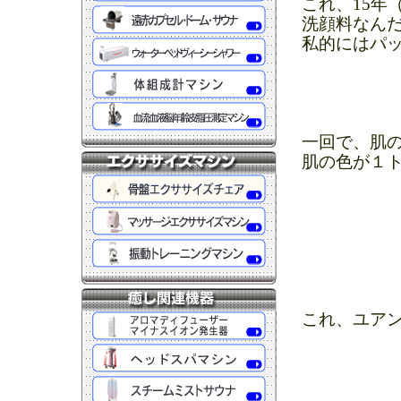
これ、15年
洗顔料なん
私的にはパ
一回で、肌
肌の色が１ト
これ、ユア