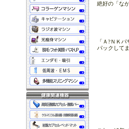
絶好の「な
「Ａ?ＮＫパ
パックして