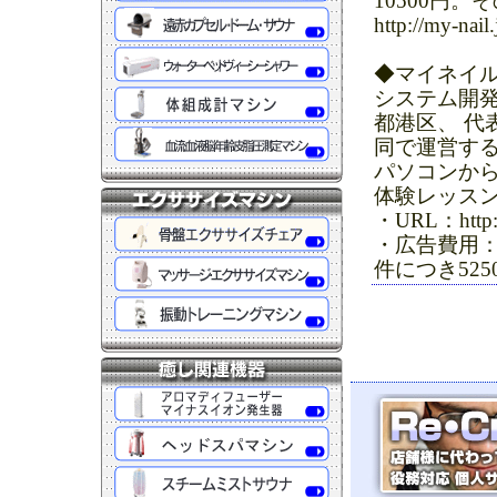
10500円
http://my-nail.
◆マイネイ
システム開発
都港区、 代表取
同で運営す
パソコンか
体験レッス
・URL：http://
・広告費用
件につき525