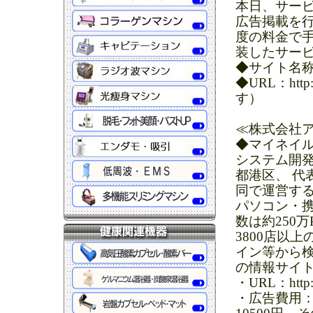
本日、サー
広告掲載を行
度の料金で
装したサー
◆サイト名称
◆URL：htt
す）
≪株式会社ア
◆マイネイ
システム開発
都港区、 代表取
同で運営する
パソコン・
数は約250万
3800店以
イン等から
の情報サイ
・URL：http://
・広告費用：