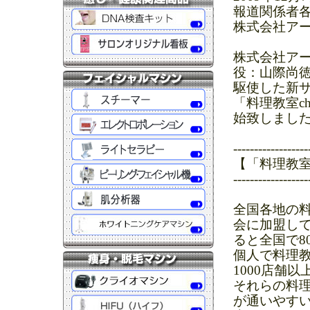
報道関係者
株式会社ア
株式会社ア
役：山際尚
駆使した新
「料理教室ch」
始致しまし
------------------
【「料理教室ch」
------------------
全国各地の
会に加盟して
ると全国で8
個人で料理
1000店舗
それらの料
が通いやす