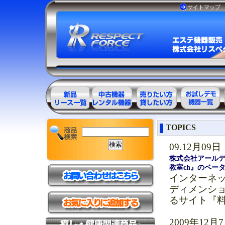
サイトマップ
エステ美容用
エステ美容用
エステ美容用
お試しデモ可
TOPICS
品製品一覧
品アウトレッ
品レンタル可
能機器一覧
ト商品一覧
能商品一覧
09.12月09日
株式会社アール
教室ch』のベー
インターネ
ディメンシ
るサイト『料
2009年12月