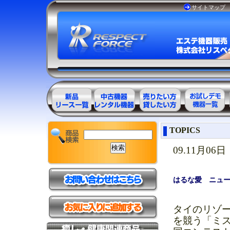
サイトマップ
エステ美容用
エステ美容用
エステ美容用
お試しデモ可
TOPICS
品製品一覧
品アウトレッ
品レンタル可
能機器一覧
ト商品一覧
能商品一覧
09.11月06日
はるな愛 ニュー
タイのリゾー
を競う「ミス