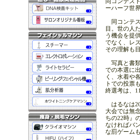
同コンテス
ーハーフ世
同コンテスト
目。世の人
う機会を提
でなく、レ
その理解も
写真と書類
での本選に
く、水着や
トでの投票も
終選考は、1
はるなは20
大会では無
ちの22時』
なければバ
な罰ゲーム