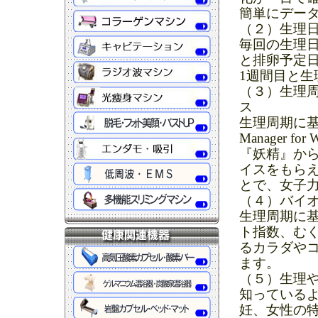
簡単にデー
（２）生理
毎回の生理
と排卵予定
1週間目と生
（３）生理
ス
生理周期に基
Manager
『妖精』か
イスをもら
とで、女子力
（４）バイ
生理周期に
ト指数、むく
るカラダや
ます。
（５）生理
知っている
妊、女性の