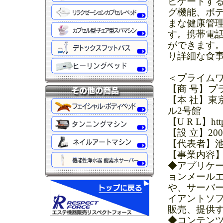
ビゲートす
グ機能、ボ
まな健康管理
す。携帯電話
ができます。
り詳細な食
＜プライム
【商 号】プ
【本 社】東
ル2号館
【U R L】http:
【設 立】20
【代表者】池
【事業内容
◆アプリケ
ョンメール
や、サーバー
イアントソ
販売、提供
◆コンテンツ