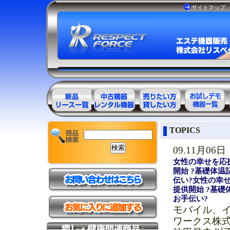
サイトマップ
エステ美容用
エステ美容用
エステ美容用
お試しデモ可
TOPICS
品製品一覧
品アウトレッ
品レンタル可
能機器一覧
ト商品一覧
能商品一覧
09.11月06日
女性の幸せを応援する
開始 ?基礎体
伝い?女性の幸せを応
提供開始 ?基
お手伝い?
モバイル、
ワークス株式