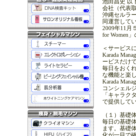
池田昌史 以
会社（代表取
沖縄セルラー
同運営している「a
2009年11月
for Wom
＜サービス
Karada M
ービスだけ
毎日をおく
な機能と楽
Karada 
コンシェルジュ機
「キャラク
で提供して
（１）基礎
毎日の基礎
ます。基礎
化が一目で