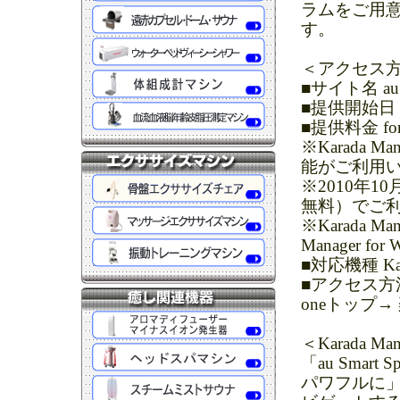
ラムをご用
す。
＜アクセス
■サイト名 au Sm
■提供開始日 
■提供料金 f
※Karada M
能がご利用
※2010年1
無料）でご
※Karada 
Manager
■対応機種 Ka
■アクセス方
oneトップ→
＜Karada M
「au Smart
パワフルに