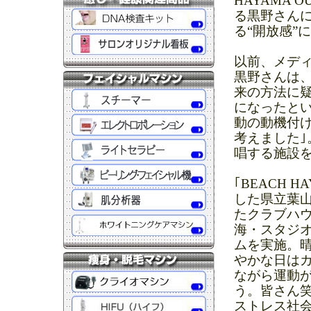
HAYAMA O
る黒野さん
る“開放感”
以前、メデ
黒野さんは、
来の方法に
になったと
動の動機付け
考えました｣
唱する施設
｢BEACH H
した県立葉
たクラブハ
海・スタジオ
ムを実施。
やかな日は
ながら運動が
う。皆さん
ストレス社