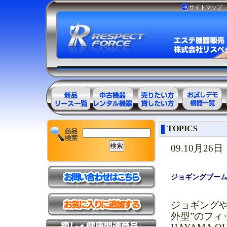
サイトマップ
エステ美容用
エステ美容用
エステ美容用
お試しデモ可
TOPICS
品製品一覧
品アウトレッ
品レンタル可
能機器一覧
ト商品一覧
能商品一覧
09.10月26日
ジョギングブーム
ジョギング
外型”のフィ