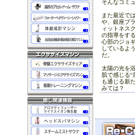
そんなコミ
また最近では
や、銀座プラ
ィットネス
の指導をす
心部のジョ
しているよう
だ。
太陽の光を
肌で感じる“
も通じる新
みては？