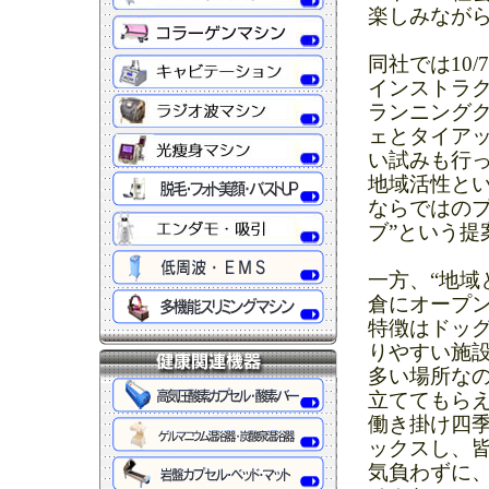
楽しみなが
同社では10
インストラ
ランニングク
ェとタイア
い試みも行
地域活性と
ならではのプ
ブ”という提
一方、“地域
倉にオープンし
特徴はドッ
りやすい施
多い場所な
立ててもらえ
働き掛け四
ックスし、
気負わずに