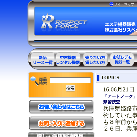
サイトマップ
エステ美容用
エステ美容用
エステ美容用
お試しデモ可
TOPICS
品製品一覧
品アウトレッ
品レンタル可
能機器一覧
ト商品一覧
能商品一覧
16.06月21日
「アートメーク
県警捜査
兵庫県姫路
術していた
も８年前か
２６日、兵