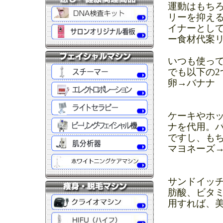
運動はもち
リーを抑え
イナーとし
ー食材代案
いつも使っ
でも以下の
卵→バナナ
ケーキやホ
ナを代用。
ですし、も
マヨネーズ
サンドイッ
肪酸、ビタ
用すれば、