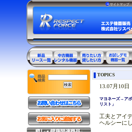
サイトマップ
エステ美容用
エステ美容用
エステ美容用
お試しデモ可
TOPICS
品製品一覧
品アウトレッ
品レンタル可
能機器一覧
ト商品一覧
能商品一覧
13.07月10日
マヨネーズ→アボ
リスト」
工夫とアイ
ヘルシーに