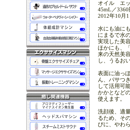
オイル エ
45mL／33
2012年10
水にも油に
にまるで水
実現した美
ほかにも、
来の天然美
し、うるお
表面に油っ
ん、パサつ
して活用可
かかとなど
使えます。
洗顔後、適
るため、そ
びに、やわ