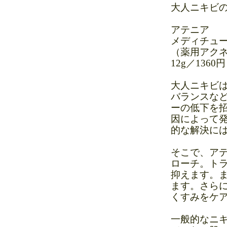
大人ニキビ
アテニア
メディチュ
（薬用アク
12g／1360円
大人ニキビ
バランスな
ーの低下を
因によって
的な解決に
そこで、ア
ローチ。ト
抑えます。
ます。さら
くすみをケ
一般的なニ