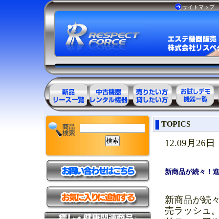
サイトマップ
エステ美容用
エステ美容用
エステ美容用
お試しデモ可
TOPICS
品製品一覧
品アウトレッ
品レンタル可
能機器一覧
ト商品一覧
能商品一覧
12.09月26日
新商品が続々！
新商品が続
売ラッシュ。