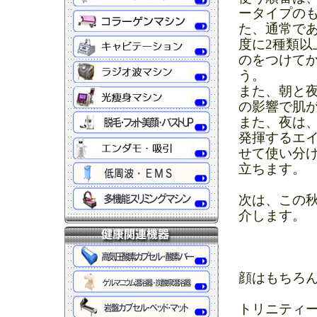
ータイプの
た、通常であ
度に2種類
のをつけて
う。
また、朝と
の影響で肌
また、夜は
発揮するエ
せて使い分
立ちます。
次は、この
介します。
顔はもちろ
トリニティ