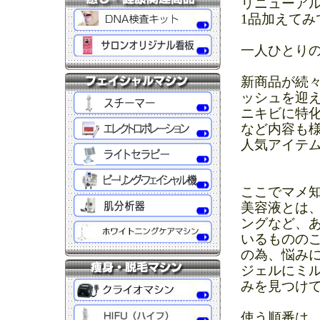
リニューア
1品加えてみ
一人ひとり
新商品が続
ッシュを迎
ニキビに特
など内容も様
人気アイテ
ここでマメ
美容液とは
ングなど、
いるものの
の為、悩み
ジェルにミ
みを見つけ
使う順番は