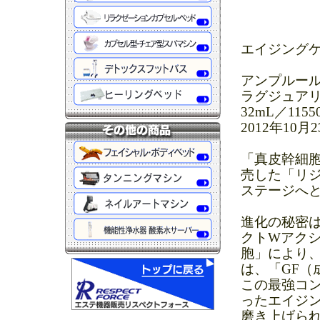
エイジング
アンプルー
ラグジュア
32mL／11
2012年10
「真皮幹細胞
売した「リ
ステージへ
進化の秘密
クトWアクシ
胞」により
は、「GF
この最強コ
ったエイジ
磨き上げら