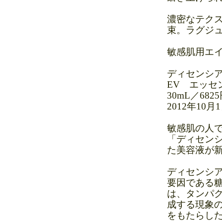
濃密なテク
束。ラグジ
敏感肌用エ
ディセンシ
EV エッセ
30mL／68
2012年10
敏感肌の人
「ディセン
た美容液が
ディセンシ
要因である
は、タンパク
成する現象
をもたらし