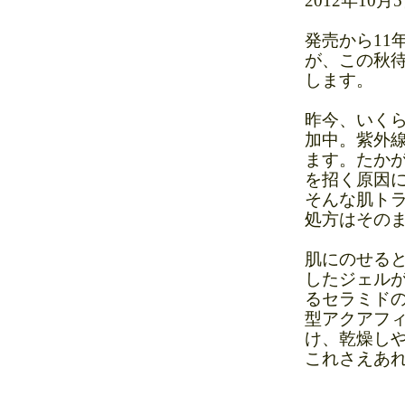
2012年10
発売から11
が、この秋
します。
昨今、いく
加中。紫外
ます。たか
を招く原因
そんな肌ト
処方はその
肌にのせる
したジェル
るセラミド
型アクアフ
け、乾燥し
これさえあ