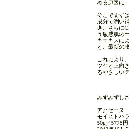
める原因に
そこでまず
成分で潤い
進、さらに
う敏感肌の
キエキスに
と、最新の
これにより
ツヤと上向
るやさしい
みずみずし
アクセーヌ
モイストバラ
50g／577