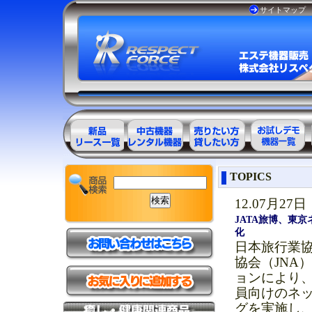
サイトマップ
エステ美容用
エステ美容用
エステ美容用
お試しデモ可
TOPICS
品製品一覧
品アウトレッ
品レンタル可
能機器一覧
ト商品一覧
能商品一覧
12.07月27日
JATA旅博、東
化
日本旅行業協
協会（JNA
ョンにより、
員向けのネ
グを実施し