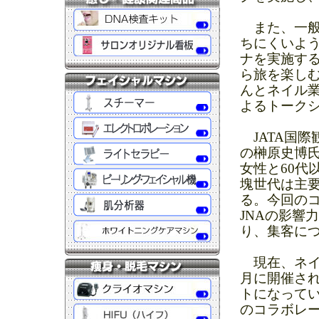
また、一般
ちにくいよ
ナを実施す
ら旅を楽しむ
んとネイル
よるトーク
JATA国際
の榊原史博氏
女性と60代
塊世代は主要
る。今回の
JNAの影響
り、集客に
現在、ネイル
月に開催さ
トになってい
のコラボレ