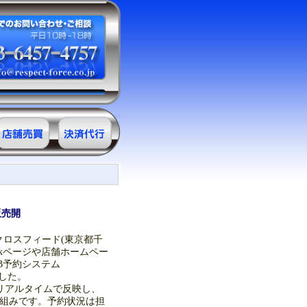
サロン売買情
決済代行
報
ＲＥ・クレジ
ット
販売開
クロスフィード(東京都千
okページや店舗ホームペー
B予約システム
ました。
をリアルタイムで反映し、
る仕組みです。予約状況は担