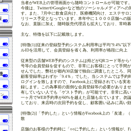
当者がWEB上の管理画面から随時コントロールが可能です
今後は、TwitterやGoogle+など他のソーシャルメディア
す。また、7月中に飲食店向け、医療機関向け、エステサロ
リリース予定となっています。本年中に１０００店舗への
なお、直販に加え、随時販売代理店も拡大しており、常時
主な、特徴を以下に記載致します。
[特徴(1)]従来の登録型予約システム利用率は平均“9.4%”
ルIDを活用して、会員登録を省く為、利用率が格段に向上
従来型の店舗WEB予約のシステムは殆どがQRコード等か
号等の会員登録を促すもので、非常にお客様にとって手間
せんでした。弊社が都内30店舗で独自に調査したところ、
顧客登録率はわずか「9.4％」でした。当システムでは予約時にFa
ログインを致しますので、Facebook上に登録されている
録します。この為事前の面倒な会員登録等の必要がありません。ま
有していない人でも「ゲスト予約」が可能です。非常に高
一ヶ月でWEB予約率が60%を越えた店舗も出ています。勿
しており、来店時の次回予約を促し、顧客囲い込みに高い
[特徴(2)]「予約した」という情報がFecebook上の「友達
散
店舗のお客様の予約時に「○○に予約した」という情報が、Fac