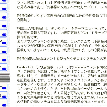
フ上に投稿されます（お客様側で選択可能）。予約行為自
な見込み客である「お客様の友達」への絶好のプロモーシ
[特徴(3)]使いやすい管理画面(WEB経由以外の予約登録も可
心配無し
WEB上の管理画面は「使いやすさ」をテーマにつくられて
予約等の登録も可能ですし、内容変更時もPCの「ドラッグ
操作可能です。
またダブルブッキングを防ぐ為に、当システムでは予約受
スタッフがWEB上の管理画面で承認をして始めて、予約成
搭載していますのでこちらをご利用頂ければ、その心配が
[特徴(4)]Facebookコメントを使ったクチコミシステムとの
Facebookページや店舗ホームページにFacebookコメン
見・ご感想）を記載して頂く機能をオプション搭載してい
客様に対して、施術当日にメールが送信され、店舗や施術
を記載を促します。これまで多くのクチコミシステムがあ
ータルサイトや集客サイトの所有物となり、店舗独自では
ちらの仕組みを使うことで、自社Facebookページやホー
れ、自社所有物として、広く公開が可能です。昨今ではお
ミを見て来店判断をするお客様が増えておりますが、Faceb
の信頼性の高いクチコミにより新規来店率を向上させます
---------------------------------------------------------------------------