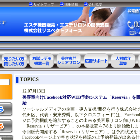
サイトマップ
採用情報
会社概要
エステ美容用
お試しデモ可
美容専門
美容業界の広
美容業界の人
TOPICS
品レンタル可
能機器一覧
シェアサロン
告サポート
材紹介
能商品一覧
12.07月13日
美容室向けFacebook対応WEB予約システム「Reservia」を
始
ソーシャルメディアの企画・導入支援/開発を行う株式会社
代田区、代表：安東秀喬、以下クロスフィード)は、Facebo
ジに予約機能を追加することの出来る美容系サロン向けWE
「Reservia（リザービア）」の本格販売を7/8より開始致し
今回販売開始する「Reservia（リザービア）」は予約状況
Facebookページ上で空き状況を確認の上予約登録が出来