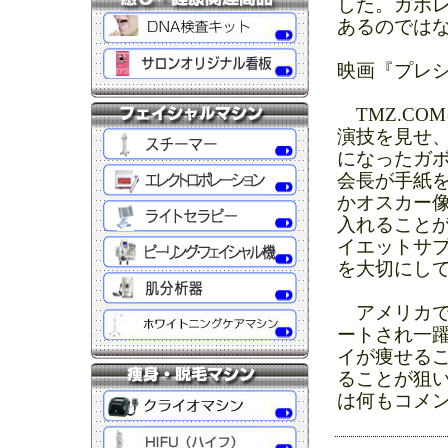
した。ガボレ
あるのでは
映画『プレ
TMZ.CO
演技を見せ
になったガ
会長が手紙
かオスカー
入れること
イエットサ
を大切にし
アメリカで
ートされ一
イが痩せる
ることが狙
は何もコメ