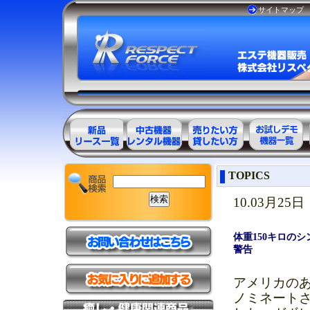
サイトマップ
エステ美容用
エステ美容用
エステ美容用
お試しデモ可
TOPICS
品製品一覧
品アウトレッ
品レンタル可
能機器一覧
ト商品一覧
能商品一覧
10.03月25日
体重150キロの
警告
アメリカの
ノミネート