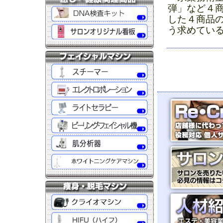
弾」など４
した４商品
う求めてい