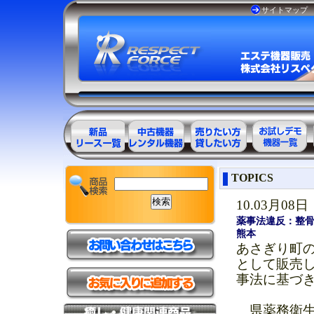
サイトマップ
エステ美容用
エステ美容用
エステ美容用
お試しデモ可
TOPICS
品製品一覧
品アウトレッ
品レンタル可
能機器一覧
ト商品一覧
能商品一覧
10.03月08日
薬事法違反：整骨
熊本
あさぎり町
として販売
事法に基づ
県薬務衛生