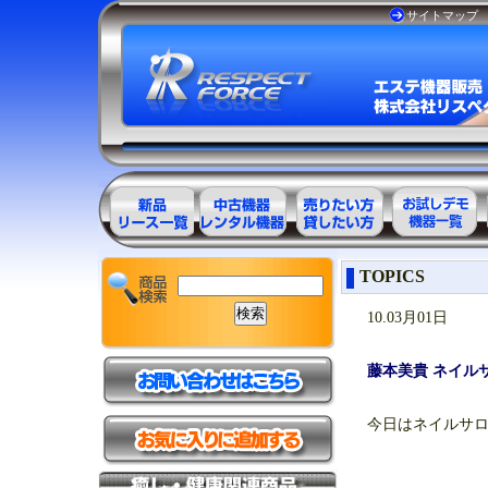
サイトマップ
エステ美容用
エステ美容用
エステ美容用
お試しデモ可
TOPICS
品製品一覧
品アウトレッ
品レンタル可
能機器一覧
ト商品一覧
能商品一覧
10.03月01日
藤本美貴 ネイル
今日はネイルサ