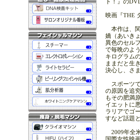
ト！』のDV
映画『THE
本作は、関
嬌（あいき
異色のセルフ
で毎晩のよう
キログラム
ままだと生
決心し、さ
スポーツで
の原因を追
もその肥満
イエットに悪
ラリアでゴ
すなど話題
2009年全
国際女性映画