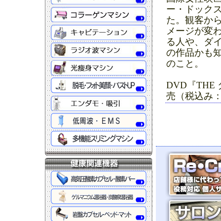
ー・ドック
た。観客か
メージが変
る人や、ダ
の作品かも
のこと。
DVD『TH
売（税込み：3