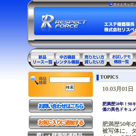
サイトマップ
エステ美容用
エステ美容用
エステ美容用
お試しデモ可
TOPICS
品製品一覧
品アウトレッ
品レンタル可
能機器一覧
ト商品一覧
能商品一覧
10.03月01日
肥満歴50年！9
価の異色ドキュ
肥満歴50年
被写体に、ダ