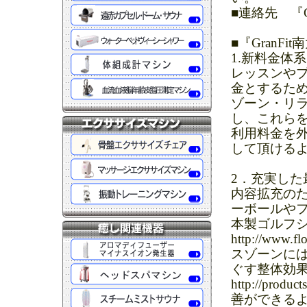
■連絡先 『Gr
■『GranF
1.新料金体
レッスンや
金とするた
ゾーン・リ
し、これら
利用料金を
して頂ける
2．充実した
内容拡充の
ーボールや
本製ゴルフシミ
http://www
スゾーンに
ぐす整体効果の
http://pro
善ができる