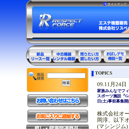
サイトマップ
エステ美容用
エステ美容用
エステ美容用
お試しデモ可
TOPICS
品製品一覧
品アウトレッ
品レンタル可
能機器一覧
ト商品一覧
能商品一覧
09.11月24日
家族みんなでフィ
スポーツ施設『Gr
日(土)事前募集開
株式会社オ
岡淳、以下
(マシンジム