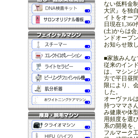
ない低料金制
大沢』を独自
イトをオープ
日現在1,3
(土)からは
ンドオープン
お知らせ致
■家族みん
従来のイン
は、マシン
方で平日昼
限により、
した。
オーヴァル
持つママさ
み健康や体
用頻度を選
系の開発を、
フルマーク