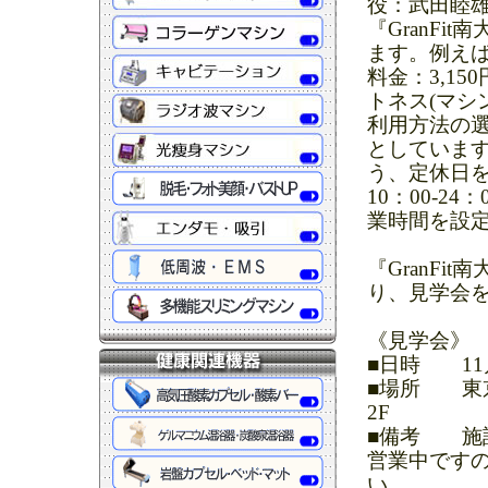
役：武田睦雄
『GranF
ます。例えば
料金：3,1
トネス(マシン
利用方法の
としていま
う、定休日を
10：00-2
業時間を設
『GranF
り、見学会
《見学会》
■日時 11月3
■場所 東京
2F
■備考 施
営業中です
い。