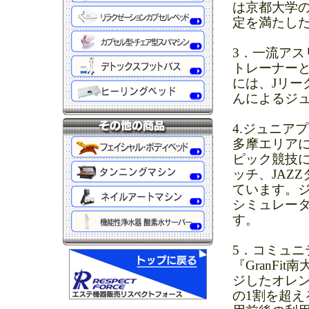
は京都大学
定を満たした
3．一流アス
トレーナー
には、Jリー
んによるジ
4.ジュニア
多摩エリア
ピック競技
ッチ、JAZ
ています。
シミュレー
す。
5．コミュニ
『GranF
ジしたオレ
の1割を超え