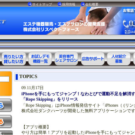
サイトマップ
採用情報
会社概要
エステ美容用
お試しデモ可
美容専門
美容業界の広
美容業界の人
TOPICS
品レンタル可
能機器一覧
シェアサロン
告サポート
材紹介
能商品一覧
09.11月17日
iPhoneを手にもってジャンプ！なわとびで運動不足を解消
「Rope Skipping」をリリース
「Rope Skipping」はiPhone情報発信サイト「iPhones（ 
株式会社ダンクハーツが開発した無料アプリケーションで
【アプリ概要】
やり方は簡単！アプリを起動したiPhoneを手にもってジャ