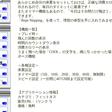
あらかじめ自分の体重をセットしておけば、正確な消費カ
示されるので、毎日のダイエットに最適です！
またタイマー機能もあるので、「今日は５分間だけ飛ぼう
できます。
「Rope Skipping」を使って、理想の体型を手に入れてみま
【機能一覧】
＜プレイ時＞
飛んだ回数の表示
時間のカウントダウン表示
消費カロリーの表示
うまく飛べた場合「COOL」の文字を、縄に引っかかった場
ポーズ機能
＜各種設定＞
体重設定
タイマー設定（5分、10分、20分、30分、60分、無制限）
スピード設定（一分間に40?120回まで設定可能）
【アプリケーション情報】
カテゴリ：フィットネス
販売URL： (リンク ?)
価格：無料