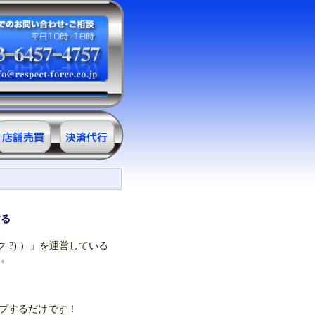
サロン売買情
決済代行
報
ＲＥ・クレジ
ット
する
(リンク ?) ）」を運営している
す。
ンプするだけです！