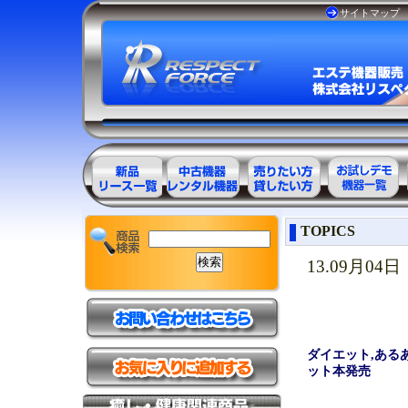
サイトマップ
エステ美容用
エステ美容用
エステ美容用
お試しデモ可
TOPICS
品製品一覧
品アウトレッ
品レンタル可
能機器一覧
ト商品一覧
能商品一覧
13.09月04日
ダイエット,あるあ
ット本発売