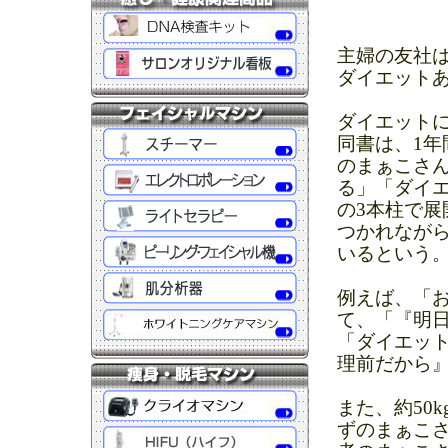
主婦の友社は
ダイエットあ
ダイエット
同書は、1年
のまぁこさ
る」「ダイ
の3本柱で
つかれなが
いるという
例えば、「
て、「『明
「ダイエッ
理前だから
また、約50
ずのまぁこ