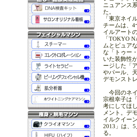
ニュアンス
た。
「東京ネイル
チームは、4
イルアート
「TOKYO N
ムとピュア
な「トゥー
いた装飾性
ージした「
やパール、
デモンスト
今回のネイル
宗根幸子は
考にしてほ
メント。デモ
イルクイー
2013」は
る。