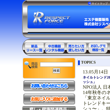
サイトマップ
エステ美容用
エステ美容用
エステ美容用
お試しデモ可
TOPICS
品製品一覧
品アウトレッ
品レンタル可
能機器一覧
ト商品一覧
能商品一覧
13.05月14日
ネイルトレンド2
ッシュ」
NPO法人 日
14年秋冬の
「東京ネイル
トレンドキー
シュ〜」。