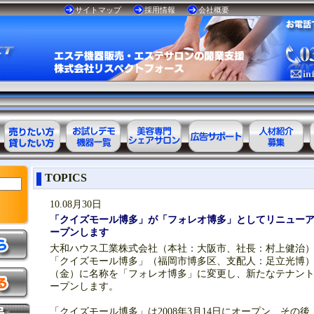
サイトマップ
採用情報
会社概要
エステ美容用
お試しデモ可
美容専門
美容業界の広
美容業界の人
TOPICS
品レンタル可
能機器一覧
シェアサロン
告サポート
材紹介
能商品一覧
10.08月30日
「クイズモール博多」が「フォレオ博多」としてリニュー
ープンします
大和ハウス工業株式会社（本社：大阪市、社長：村上健治
「クイズモール博多」（福岡市博多区、支配人：足立光博）は、
（金）に名称を「フォレオ博多」に変更し、新たなテナン
ープンします。
「クイズモール博多」は2008年3月14日にオープン、その