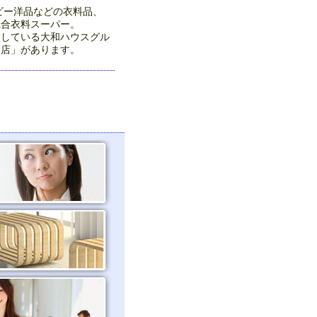
ベビー洋品などの衣料品、
総合衣料スーパー。
設している大和ハウスグル
神店」があります。