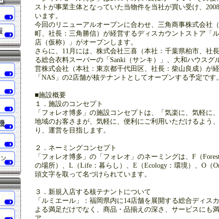
ストが事業主体となっていた当物件を当社が買い受け、2008
います。
今回のリニューアルオープンに合わせ、三角商事株式会社
町、社長：三角勝信）が経営するディスカウントストア「
店（仮称）」がオープンします。
さらに、11月には、株式会社三喜（本社：千葉県柏市、社
る総合衣料スーパーの「Sanki（サンキ）」、大和ハウス
営株式会社（本社：東京都千代田区、社長：柴山良成）が
「NAS」の2店舗が核テナントとしてオープンする予定です
■施設概要
１．施設のコンセプト
「フォレオ博多」の施設コンセプトは、「気楽に、気軽に
地域のお客さまが、気軽に、便利にご利用いただけるよう
り、運営を目指します。
２．ネーミングコンセプト
「フォレオ博多」の「フォレオ」のネーミングは、F（Forest
の場所）、L（Life：暮らし）、E（Ecology：環境）、O（
頭文字を取って名づけられています。
３．新規入店する核テナントについて
「ルミエール」：福岡県内に14店舗を展開する総合ディス
よる満足だけでなく、商品・品揃えの深さ、サービスにも
ア。