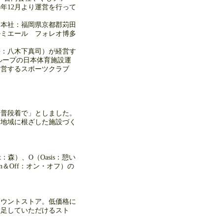
年12月より運営を行って
（本社：福岡県京都郡苅田
ルミエール フォレオ博多
長：八木下真司）が経営す
グループの日本体育施設運
経営するスポーツクラブ
。
、普段着で」としました。
、地域に根ざした施設づく
：森）、O（Oasis：憩い
On＆Off：オン・オフ）の
カウントストア。低価格に
満足していただけるスト