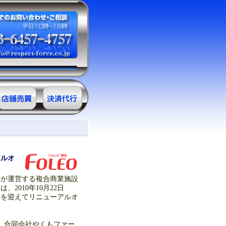
サロン売買情
決済代行
報
ＲＥ・クレジ
ット
アルオ
）が運営する複合商業施設
2010年10月22日
トを迎えてリニューアルオ
後、合同会社やくもファー