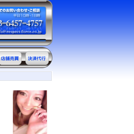
サロン売買情
決済代行
報
ＲＥ・クレジ
ット