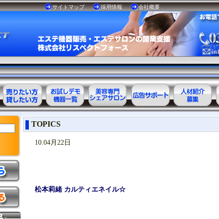
サイトマップ
採用情報
会社概要
エステ美容用
お試しデモ可
美容専門
美容業界の広
美容業界の人
TOPICS
品レンタル可
能機器一覧
シェアサロン
告サポート
材紹介
能商品一覧
10.04月22日
松本莉緒 カルティエネイル☆