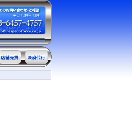
サロン売買情
決済代行
報
ＲＥ・クレジ
ット