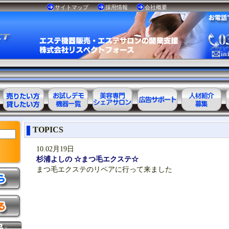
サイトマップ
採用情報
会社概要
エステ美容用
お試しデモ可
美容専門
美容業界の広
美容業界の人
TOPICS
品レンタル可
能機器一覧
シェアサロン
告サポート
材紹介
能商品一覧
10.02月19日
杉浦よしの ☆まつ毛エクステ☆
まつ毛エクステのリペアに行って来ました