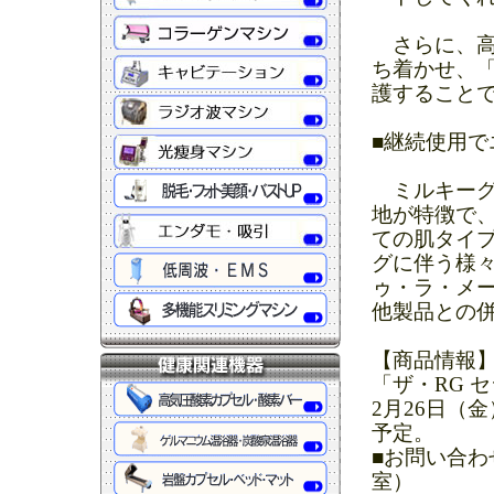
さらに、高
ち着かせ、「
護すること
■継続使用で
ミルキーグ
地が特徴で
ての肌タイ
グに伴う様々
ゥ・ラ・メー
他製品との併
【商品情報
「ザ・RG セ
2月26日（
予定。
■お問い合わせ
室）