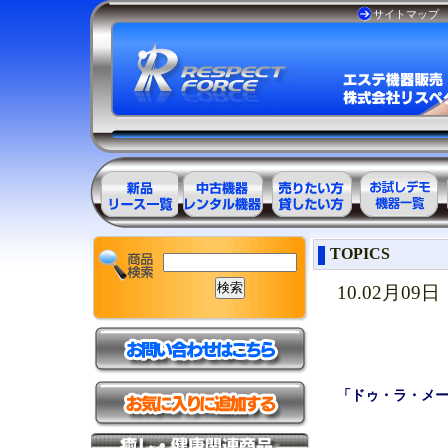
サイトマップ
エステ美容用
エステ美容用
エステ美容用
お試しデモ可
TOPICS
品製品一覧
品アウトレッ
品レンタル可
能機器一覧
ト商品一覧
能商品一覧
10.02月09日
「ドゥ・ラ・メ