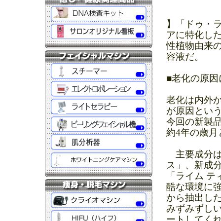
】「ドゥ・ラ
アに特化した
性植物由来の
容液だ。
■老化の原因
老化は内外
が原因とい
今回の新製
約4年の歳
主要成分は
ス」、新成分
「ライム テ
酷な環境に強
から抽出し
みずみずし
ートしてく